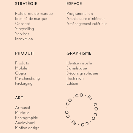
STRATÉGIE
ESPACE
Plateforme de marque
Programmation
Identité de marque
Architecture d’intérieur
Concept
Aménagement extérieur
Storytelling
Services
Innovation
PRODUIT
GRAPHISME
Produits
Identité visuelle
Mobilier
Signalétique
Objets
Décors graphiques
Merchandising
Illustration
Packaging
Édition
CO · CO · RI · CO · CO · CO · RI · CO ·
ART
Artisanat
Musique
Photographie
Audiovisuel
Motion design