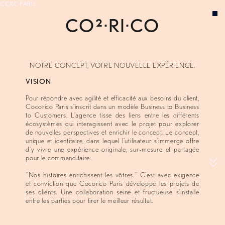
CCRC·PARIS
CO²·RI·IO
VISION
EXPERTISE
CONCEPTS
NOTRE CONCEPT, VOTRE NOUVELLE EXPÉRIENCE.
À PROPOS
VISION
Pour répondre avec agilité et efficacité aux besoins du client,
Cocorico Paris s’inscrit dans un modèle Business to Business
to Customers. L’agence tisse des liens entre les différents
écosystèmes qui interagissent avec le projet pour explorer
de nouvelles perspectives et enrichir le concept. Le concept,
unique et identitaire, dans lequel l’utilisateur s’immerge offre
d’y vivre une expérience originale, sur-mesure et partagée
pour le commanditaire.
‘’Nos histoires enrichissent les vôtres.‘’ C’est avec exigence
et conviction que Cocorico Paris développe les projets de
ses clients. Une collaboration seine et fructueuse s’installe
entre les parties pour tirer le meilleur résultat.