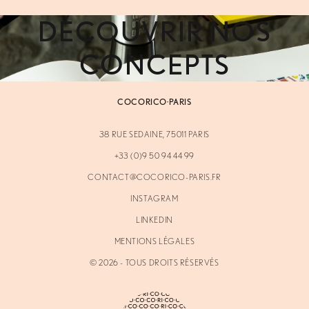
DÉCOUVRIR NOS
CONCEPTS
COCORICO·PARIS
38 RUE SEDAINE, 75011 PARIS
+33 (0)9 50 94 44 99
CONTACT@COCORICO-PARIS.FR
INSTAGRAM
LINKEDIN
MENTIONS LÉGALES
©
2026
- TOUS DROITS RÉSERVÉS